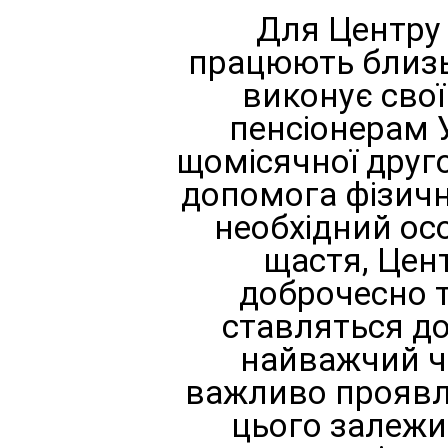
	Для Центру "Пенсіон" це особливе свято, адже у нас 
працюють близьк
виконує свої
пенсіонерам У
щомісячної друго
допомога фізична.
необхідний ос
щастя, Цен
доброчесно т
ставляться до 
найважчий ча
важливо проявлят
цього залежит