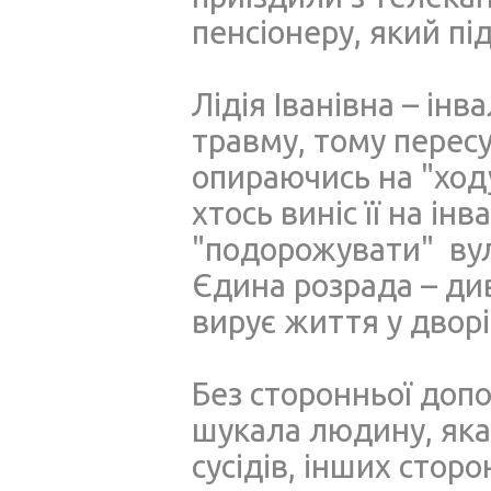
пенсіонеру, який пі
Лідія Іванівна – ін
травму, тому пересу
опираючись на "ход
хтось виніс її на ін
"подорожувати" вул
Єдина розрада – див
вирує життя у дворі
Без сторонньої допо
шукала людину, яка 
сусідів, інших стор