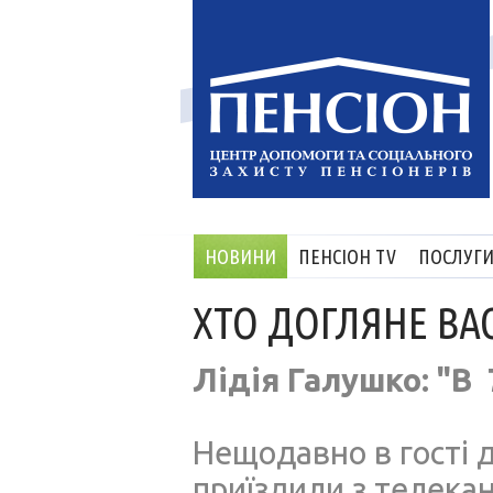
НОВИНИ
ПЕНСІОН TV
ПОСЛУГ
ХТО ДОГЛЯНЕ ВАС
Лідія Галушко: "В
Нещодавно в гості д
приїздили з телекан