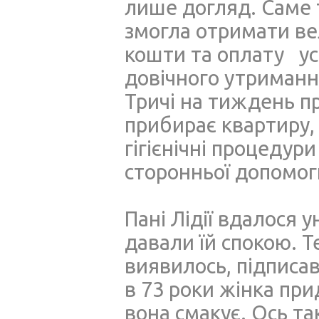
лише догляд. Саме 
змогла отримати ве
кошти та оплату усі
довічного утримання
Тричі на тиждень пр
прибирає квартиру, 
гігієнічні процедур
сторонньої допомог
Пані Лідії вдалося 
давали їй спокою. 
виявилось, підписав
в 73 роки жінка при
вона смакує. Ось так