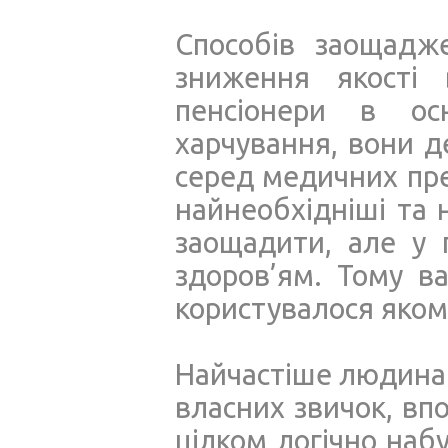
Способів заощадже
зниження якості 
пенсіонери в о
харчування, вони д
серед медичних пр
найнеобхідніші та
заощадити, але у 
здоров’ям. Тому в
користувалося яком
Найчастіше людина 
власних звичок, вп
цілком логічно наб