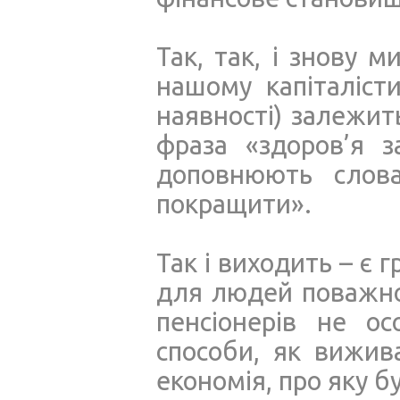
Так, так, і знову 
нашому капіталісти
наявності) залежит
фраза «здоров’я з
доповнюють слов
покращити».
Так і виходить – є 
для людей поважног
пенсіонерів не ос
способи, як вижив
економія, про яку б