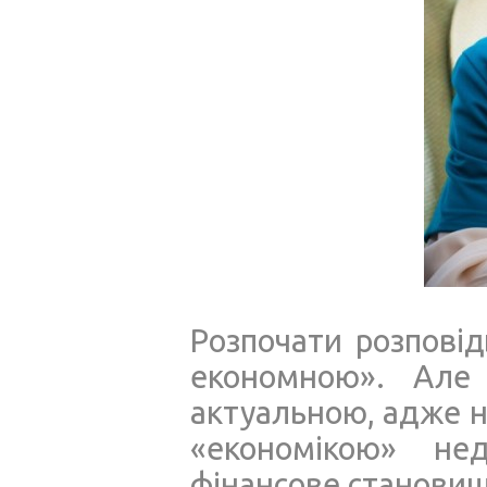
Розпочати розповід
економною». Але
актуальною, адже на
«економікою» не
фінансове становище