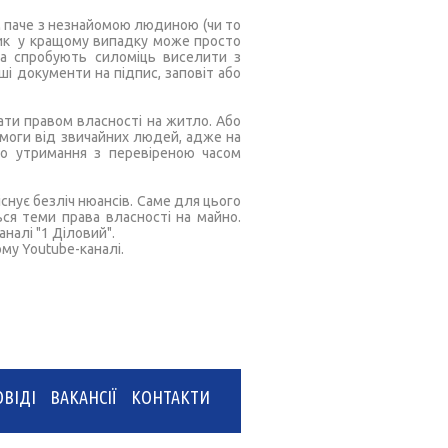
им паче з незнайомою людиною (чи то
ник у кращому випадку може просто
ера спробують силоміць виселити з
ші документи на підпис, заповіт або
ати правом власності на житло. Або
моги від звичайних людей, адже на
го утримання з перевіреною часом
снує безліч нюансів. Саме для цього
ься теми права власності на майно.
аналі "1 Діловий".
му Youtube-каналі.
ВІДІ
ВАКАНСІЇ
КОНТАКТИ