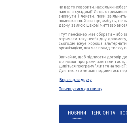
Чи варто говорити, наскільки небез
навіть з сусідом)? Ледь отримавш
зникнути і чекати, поки звільнит
помешкання. Хоча і це, мабуть, не 
дарчу, за якою шахраї миттєво висе
І тут пенсіонер має обирати – або
отримати таку необхідну допомогу
сьогодні існує хороша альтернат
організацією, яка має понад тисячу 
Звичайно, щоб підписати договір до
до нашої програми завітали гості,
Дивіться програму "Життя на пенсії 
Для тих, хто не зміг подивитись пе
Версія для друку
Повернутися до списку
НОВИНИ
ПЕНСІОН TV
ПО