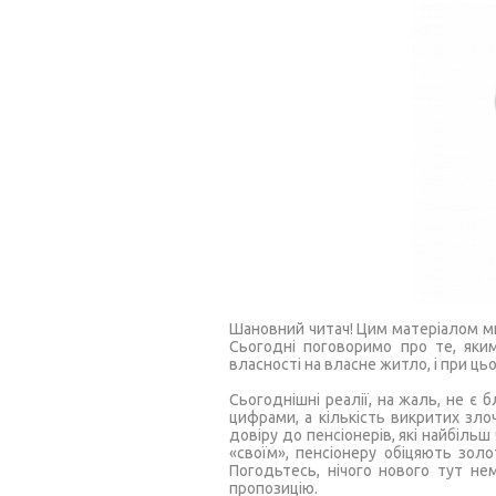
Шановний читач! Цим матеріалом ми
Сьогодні поговоримо про те, яки
власності на власне житло, і при ц
Сьогоднішні реалії, на жаль, не є
цифрами, а кількість викритих зло
довіру до пенсіонерів, які найбіль
«своїм», пенсіонеру обіцяють золо
Погодьтесь, нічого нового тут не
пропозицію.