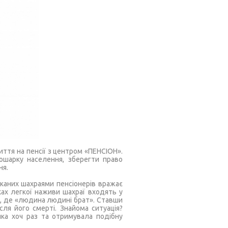
ття на пенсії з центром «ПЕНСІОН».
ошарку населення, зберегти право
ня.
уканих шахраями пенсіонерів вражає
ках легкої наживи шахраї входять у
зу, де «людина людині брат». Ставши
сля його смерті. Знайома ситуація?
яка хоч раз та отримувала подібну