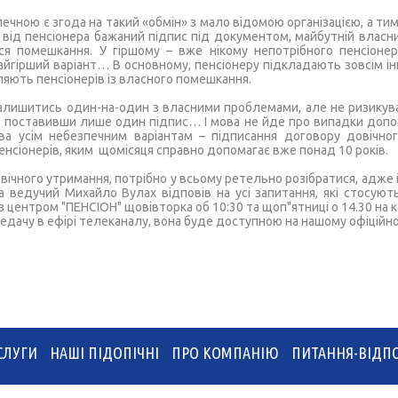
печною є згода на такий «обмін» з мало відомою організацією, а т
и від пенсіонера бажаний підпис під документом, майбутній влас
ься помешкання. У гіршому – вже нікому непотрібного пенсіон
найгірший варіант… В основному, пенсіонеру підкладають зовсім ін
ляють пенсіонерів із власного помешкання.
 залишитись один-на-один з власними проблемами, але не ризикув
, поставивши лише один підпис… І мова не йде про випадки допо
ива усім небезпечним варіантам – підписання договору довічно
пенсіонерів, яким щомісяця справно допомагає вже понад 10 років.
вічного утримання, потрібно у всьому ретельно розібратися, адже і
 а ведучий Михайло Вулах відповів на усі запитання, які стосуют
з центром "ПЕНСІОН" щовівторка об 10:30 та щоп"ятниці о 14.30 на к
редачу в ефірі телеканалу, вона буде доступною на нашому офіційно
СЛУГИ
НАШІ ПІДОПІЧНІ
ПРО КОМПАНІЮ
ПИТАННЯ-ВІДПО