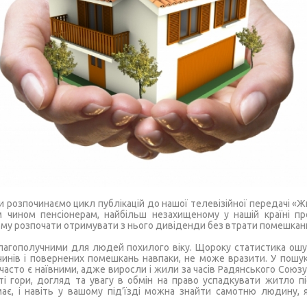
 розпочинаємо цикл публікацій до нашої телевізійної передачі «Жи
м чином пенсіонерам, найбільш незахищеному у нашій країні пр
ьому розпочати отримувати з нього дивіденди без втрати помешкан
 благополучними для людей похилого віку. Щороку статистика ош
чинів і повернених помешкань навпаки, не може вразити. У пошу
ш часто є наївними, адже виросли і жили за часів Радянського Сою
ті гори, догляд та увагу в обмін на право успадкувати житло пі
має, і навіть у вашому під’їзді можна знайти самотню людину, 